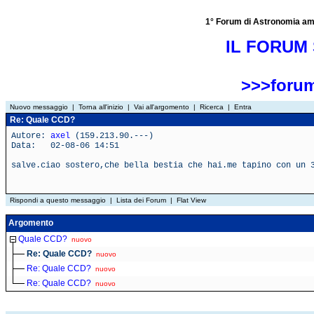
1° Forum di Astronomia amator
IL FORUM 
>>>forum
Nuovo messaggio
|
Torna all'inizio
|
Vai all'argomento
|
Ricerca
|
Entra
Re: Quale CCD?
Autore:
axel
(159.213.90.---)
Data: 02-08-06 14:51
salve.ciao sostero,che bella bestia che hai.me tapino con un 
Rispondi a questo messaggio
|
Lista dei Forum
|
Flat View
Argomento
Quale CCD?
nuovo
Re: Quale CCD?
nuovo
Re: Quale CCD?
nuovo
Re: Quale CCD?
nuovo