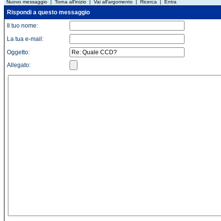
Nuovo messaggio
|
Torna all'inizio
|
Vai all'argomento
|
Ricerca
|
Entra
Rispondi a questo messaggio
Il tuo nome:
La tua e-mail:
Oggetto:
Allegato: